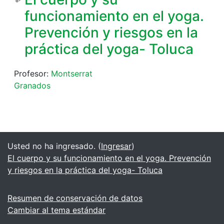
funcionamiento en el yoga.
Prevención y riesgos en la
práctica del yoga- Toluca
Profesor:
Montserrat
Granados
Usted no ha ingresado. (
Ingresar
)
El cuerpo y su funcionamiento en el yoga. Prevención
y riesgos en la práctica del yoga- Toluca
Resumen de conservación de datos
Cambiar al tema estándar