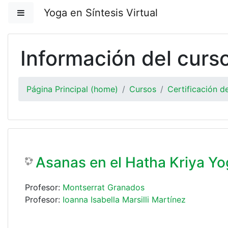
Saltar al contenido principal
Yoga en Síntesis Virtual
Pánel lateral
Información del curs
Página Principal (home)
Cursos
Certificación 
Asanas en el Hatha Kriya Y
Profesor:
Montserrat Granados
Profesor:
Ioanna Isabella Marsilli Martínez