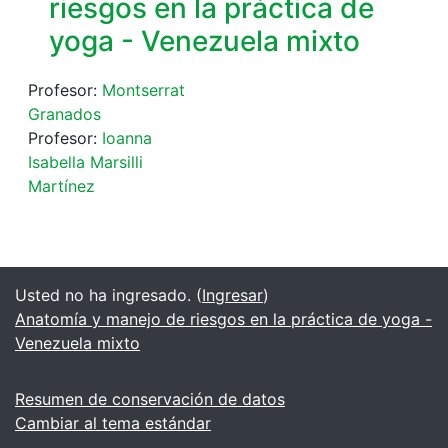
riesgos en la práctica de
yoga - Venezuela mixto
Profesor:
Montserrat
Granados
Profesor:
Ioanna
Isabella Marsilli
Martínez
Usted no ha ingresado. (
Ingresar
)
Anatomía y manejo de riesgos en la práctica de yoga -
Venezuela mixto
Resumen de conservación de datos
Cambiar al tema estándar