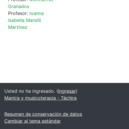
Granados
Profesor:
Ioanna
Isabella Marsilli
Martínez
Usted no ha ingresado. (
Ingresar
)
Mantra y musicoterapia - Táchira
Resumen de conservación de datos
Cambiar al tema estándar