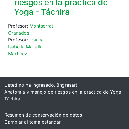
riesgos en la práctica de
Yoga - Táchira
Profesor:
Montserrat
Granados
Profesor:
Ioanna
Isabella Marsilli
Martínez
Usted no ha ingresado. (
Ingresar
)
Anatomía y manejo de riesgos en la práctica de Yoga -
Táchira
Resumen de conservación de datos
Cambiar al tema estándar